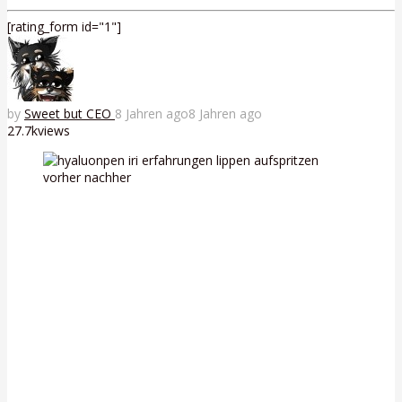
[rating_form id="1"]
by
Sweet but CEO
8 Jahren ago
8 Jahren ago
27.7k
views