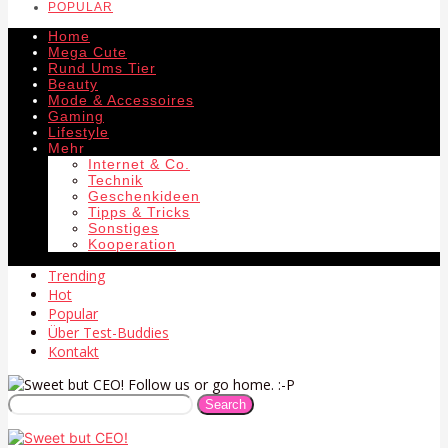
POPULAR
Home
Mega Cute
Rund Ums Tier
Beauty
Mode & Accessoires
Gaming
Lifestyle
Mehr
Internet & Co.
Technik
Geschenkideen
Tipps & Tricks
Sonstiges
Kooperation
Trending
Hot
Popular
Über Test-Buddies
Kontakt
Follow us or go home. :-P
Search