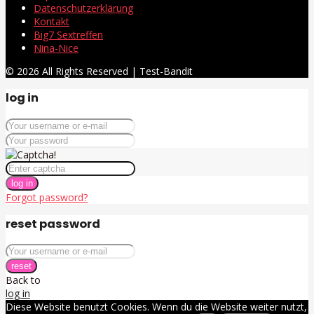
Datenschutzerklärung
Kontakt
Big7 Sextreffen
Nina-Nice
© 2026 All Rights Reserved | Test-Bandit
log in
log in
Forgot password?
reset password
reset
Back to
log in
Diese Website benutzt Cookies. Wenn du die Website weiter nutzt,