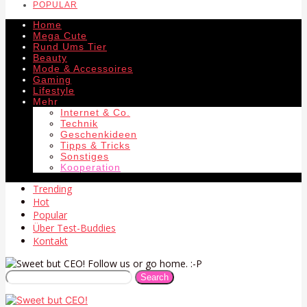
POPULAR
Home
Mega Cute
Rund Ums Tier
Beauty
Mode & Accessoires
Gaming
Lifestyle
Mehr
Internet & Co.
Technik
Geschenkideen
Tipps & Tricks
Sonstiges
Kooperation
Trending
Hot
Popular
Über Test-Buddies
Kontakt
Follow us or go home. :-P
Search