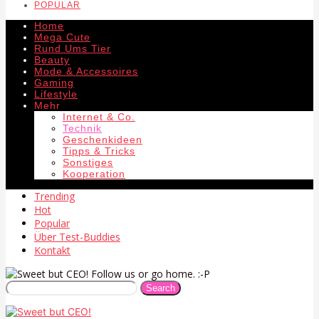
POPULAR
Home
Mega Cute
Rund Ums Tier
Beauty
Mode & Accessoires
Gaming
Lifestyle
Mehr
Internet & Co.
Technik
Geschenkideen
Tipps & Tricks
Sonstiges
Kooperation
Trending
Hot
Popular
Über Test-Buddies
Kontakt
Follow us or go home. :-P
Search