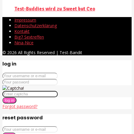
Test-Buddies wird zu Sweet but Ceo
Impressum
Datenschutzerklärung
Kontakt
Big7 Sextreffen
Nina-Nice
© 2026 All Rights Reserved | Test-Bandit
log in
log in
Forgot password?
reset password