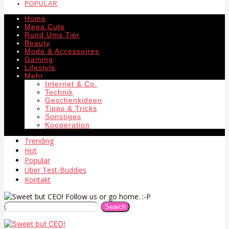
POPULAR
Home
Mega Cute
Rund Ums Tier
Beauty
Mode & Accessoires
Gaming
Lifestyle
Mehr
Internet & Co.
Technik
Geschenkideen
Tipps & Tricks
Sonstiges
Kooperation
Trending
Hot
Popular
Über Test-Buddies
Kontakt
Follow us or go home. :-P
Search