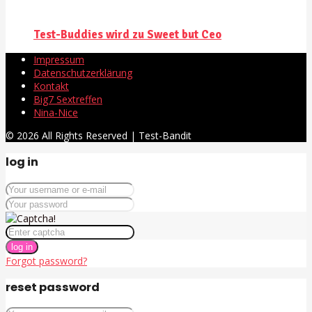
Test-Buddies wird zu Sweet but Ceo
Impressum
Datenschutzerklärung
Kontakt
Big7 Sextreffen
Nina-Nice
© 2026 All Rights Reserved | Test-Bandit
log in
log in
Forgot password?
reset password